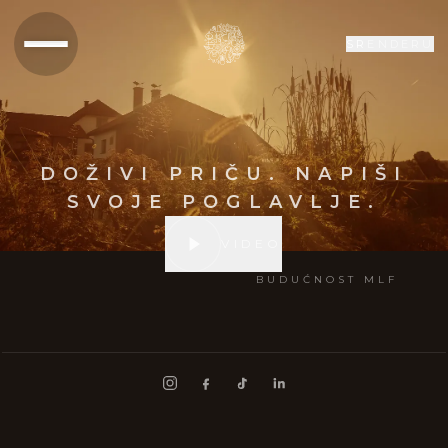
SR
EN
DE
RU
DOŽIVI PRIČU. NAPIŠI
SVOJE POGLAVLJE.
VIDEO
BUDUĆNOST MLF