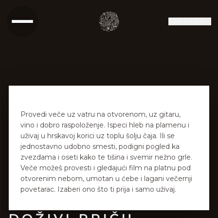
SR
EN
DE
RU
Provedi veče uz vatru na otvorenom, uz gitaru,
vino i dobro raspoloženje. Ispeci hleb na plamenu i
uživaj u hrskavoj korici uz toplu šolju čaja. Ili se
jednostavno udobno smesti, podigni pogled ka
zvezdama i oseti kako te tišina i svemir nežno grle.
Veče možeš provesti i gledajući film na platnu pod
otvorenim nebom, umotan u ćebe i lagani večernji
povetarac. Izaberi ono što ti prija i samo uživaj.