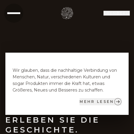
SR
EN
DE
RU
Wir glauben, dass die nachhaltige Verbindung von
Menschen, Natur, verschiedenen Kulturen und
sogar Produkten immer die Kraft hat, etwas
Größeres, Neues und Besseres zu schaffen.
MEHR LESEN
ERLEBEN SIE DIE
GESCHICHTE.