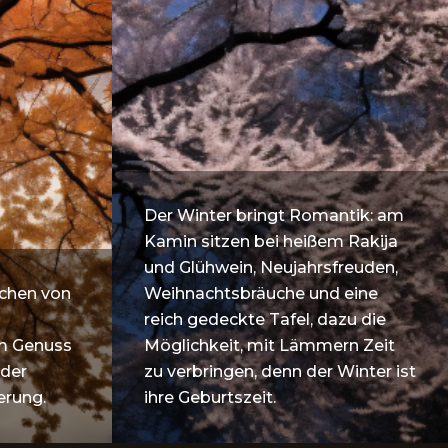
Der Winter bringt Romantik: am
Kamin sitzen bei heißem Rakija
und Glühwein, Neujahrsfreuden,
ichen von
Weihnachtsbräuche und eine
reich gedeckte Tafel, dazu die
m Genuss
Möglichkeit, mit Lämmern Zeit
 der
zu verbringen, denn der Winter ist
erung.
ihre Geburtszeit.