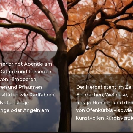
er bringt Abende am
 Gitarre und Freunden,
 von Himbeeren,
en und Pflaumen
Der Herbst steht im Ze
ivitäten wie Radfahren
Einmachen, Weinlese,
 Natur, lange
Rakija‑Brennen und de
änge oder Angeln am
von Ofenkürbis – sowie
kunstvollen Kürbisverzi