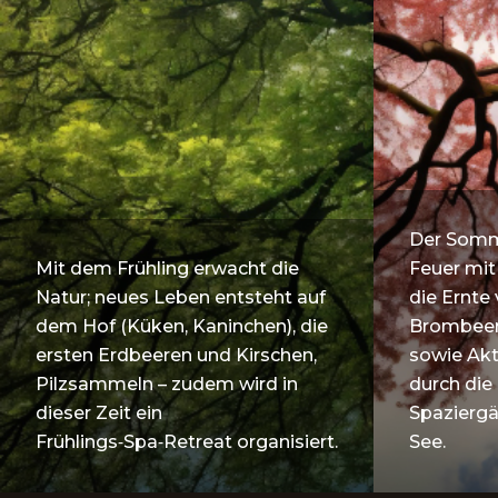
Der Somm
Mit dem Frühling erwacht die
Feuer mit
Natur; neues Leben entsteht auf
die Ernte
dem Hof (Küken, Kaninchen), die
Brombeer
ersten Erdbeeren und Kirschen,
sowie Akt
Pilzsammeln – zudem wird in
durch die
dieser Zeit ein
Spazierg
Frühlings‑Spa‑Retreat organisiert.
See.