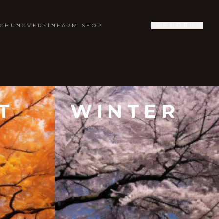
SR
EN
DE
RU
UCHUNG
VEREIN
FARM SHOP
T
WINTER